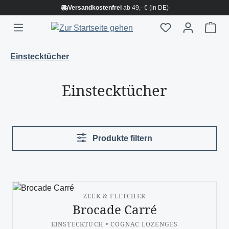
Versandkostenfrei
ab 49,- € (in DE)
Zum Hauptinhalt springen
War
Einstecktücher
Einstecktücher
Produkte filtern
ZEEK & FLETCHER
Brocade Carré
EINSTECKTUCH • COGNAC LOZENGES