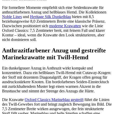
Für formellere Momente empfiehlt sich eine Seidenkrawatte für
anthrazitfarbenen Anzug und hellblaues Hemd. Die Kollektionen
Noble Lines
und
Heritage Silk Dunkelblau
bieten mit 8,5
beziehungsweise 8,0 Zentimetern Breite eine klassische Präsenz.
Dazwischen positioniert sich
moderne Krawatten
wie die Linie
Oxford Classics: 7,5 Zentimeter breit, mit feinem Fall und klarer
Kontur – ideal, wenn die Krawatte den Look strukturieren, aber
nicht dominieren soll.
Anthrazitfarbener Anzug und gestreifte
Marinekrawatte mit Twill-Hemd
Ein dunkelgrauer Anzug in Anthrazit wirkt kompakt und
konzentriert. Dazu ein hellblaues Twill-Hemd mit Cutaway-Kragen:
der Stoff mit dezentem Diagonalgriff, der Kragen offen genug für
ausdrucksstärkere Knoten. Ein bordofarbenes Seiden-Einstecktuch
mit zurückhaltendem Muster legt einen warmen Akzent in die
Brusttasche und nimmt der Strenge des Anzugs die Härte.
Die Krawatte
Oxford Classics Marineblau gestreift
führt die Linien
des Twill-Gewebes fort und bringt zugleich Bewegung ins Bild. Die
7,5 Zentimeter Breite wirken ausgewogen, der fein strukturierte
Stoff fällt sauber. Marineblau und helle Streifen schaffen eine