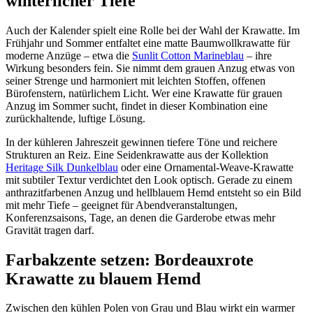
winterlicher Tiefe
Auch der Kalender spielt eine Rolle bei der Wahl der Krawatte. Im
Frühjahr und Sommer entfaltet eine matte Baumwollkrawatte für
moderne Anzüge – etwa die
Sunlit Cotton Marineblau
– ihre
Wirkung besonders fein. Sie nimmt dem grauen Anzug etwas von
seiner Strenge und harmoniert mit leichten Stoffen, offenen
Bürofenstern, natürlichem Licht. Wer eine Krawatte für grauen
Anzug im Sommer sucht, findet in dieser Kombination eine
zurückhaltende, luftige Lösung.
In der kühleren Jahreszeit gewinnen tiefere Töne und reichere
Strukturen an Reiz. Eine Seidenkrawatte aus der Kollektion
Heritage Silk Dunkelblau
oder eine Ornamental-Weave-Krawatte
mit subtiler Textur verdichtet den Look optisch. Gerade zu einem
anthrazitfarbenen Anzug und hellblauem Hemd entsteht so ein Bild
mit mehr Tiefe – geeignet für Abendveranstaltungen,
Konferenzsaisons, Tage, an denen die Garderobe etwas mehr
Gravität tragen darf.
Farbakzente setzen: Bordeauxrote
Krawatte zu blauem Hemd
Zwischen den kühlen Polen von Grau und Blau wirkt ein warmer