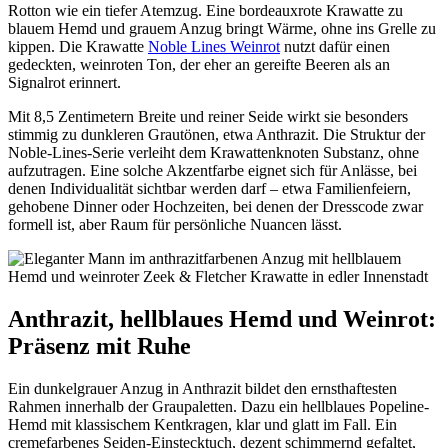
Rotton wie ein tiefer Atemzug. Eine bordeauxrote Krawatte zu
blauem Hemd und grauem Anzug bringt Wärme, ohne ins Grelle zu
kippen. Die Krawatte
Noble Lines Weinrot
nutzt dafür einen
gedeckten, weinroten Ton, der eher an gereifte Beeren als an
Signalrot erinnert.
Mit 8,5 Zentimetern Breite und reiner Seide wirkt sie besonders
stimmig zu dunkleren Grautönen, etwa Anthrazit. Die Struktur der
Noble-Lines-Serie verleiht dem Krawattenknoten Substanz, ohne
aufzutragen. Eine solche Akzentfarbe eignet sich für Anlässe, bei
denen Individualität sichtbar werden darf – etwa Familienfeiern,
gehobene Dinner oder Hochzeiten, bei denen der Dresscode zwar
formell ist, aber Raum für persönliche Nuancen lässt.
Anthrazit, hellblaues Hemd und Weinrot:
Präsenz mit Ruhe
Ein dunkelgrauer Anzug in Anthrazit bildet den ernsthaftesten
Rahmen innerhalb der Graupaletten. Dazu ein hellblaues Popeline-
Hemd mit klassischem Kentkragen, klar und glatt im Fall. Ein
cremefarbenes Seiden-Einstecktuch, dezent schimmernd gefaltet,