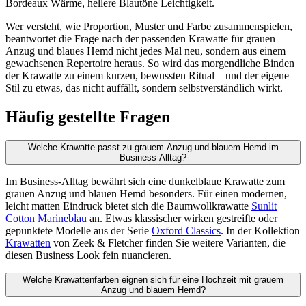
Bordeaux Wärme, hellere Blautöne Leichtigkeit.
Wer versteht, wie Proportion, Muster und Farbe zusammenspielen,
beantwortet die Frage nach der passenden Krawatte für grauen
Anzug und blaues Hemd nicht jedes Mal neu, sondern aus einem
gewachsenen Repertoire heraus. So wird das morgendliche Binden
der Krawatte zu einem kurzen, bewussten Ritual – und der eigene
Stil zu etwas, das nicht auffällt, sondern selbstverständlich wirkt.
Häufig gestellte Fragen
Welche Krawatte passt zu grauem Anzug und blauem Hemd im
Business-Alltag?
Im Business-Alltag bewährt sich eine dunkelblaue Krawatte zum
grauen Anzug und blauen Hemd besonders. Für einen modernen,
leicht matten Eindruck bietet sich die Baumwollkrawatte
Sunlit
Cotton Marineblau
an. Etwas klassischer wirken gestreifte oder
gepunktete Modelle aus der Serie
Oxford Classics
. In der Kollektion
Krawatten
von Zeek & Fletcher finden Sie weitere Varianten, die
diesen Business Look fein nuancieren.
Welche Krawattenfarben eignen sich für eine Hochzeit mit grauem
Anzug und blauem Hemd?