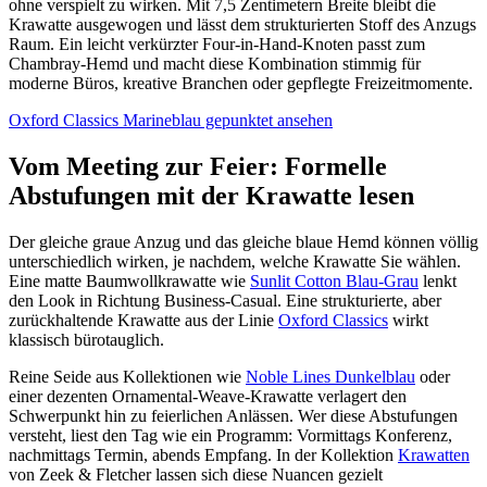
ohne verspielt zu wirken. Mit 7,5 Zentimetern Breite bleibt die
Krawatte ausgewogen und lässt dem strukturierten Stoff des Anzugs
Raum. Ein leicht verkürzter Four-in-Hand-Knoten passt zum
Chambray-Hemd und macht diese Kombination stimmig für
moderne Büros, kreative Branchen oder gepflegte Freizeitmomente.
Oxford Classics Marineblau gepunktet ansehen
Vom Meeting zur Feier: Formelle
Abstufungen mit der Krawatte lesen
Der gleiche graue Anzug und das gleiche blaue Hemd können völlig
unterschiedlich wirken, je nachdem, welche Krawatte Sie wählen.
Eine matte Baumwollkrawatte wie
Sunlit Cotton Blau-Grau
lenkt
den Look in Richtung Business-Casual. Eine strukturierte, aber
zurückhaltende Krawatte aus der Linie
Oxford Classics
wirkt
klassisch bürotauglich.
Reine Seide aus Kollektionen wie
Noble Lines Dunkelblau
oder
einer dezenten Ornamental-Weave-Krawatte verlagert den
Schwerpunkt hin zu feierlichen Anlässen. Wer diese Abstufungen
versteht, liest den Tag wie ein Programm: Vormittags Konferenz,
nachmittags Termin, abends Empfang. In der Kollektion
Krawatten
von Zeek & Fletcher lassen sich diese Nuancen gezielt