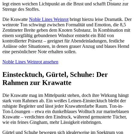
legt einen weichen Lichtpunkt an die Brust und schafft Distanz zur
Strenge des Stoffes.
Die Krawatte
Noble Lines Weinrot
bringt hierzu leise Dramatik. Der
weinrote Ton schwingt zwischen Formalität und Emotion, die 8,5
Zentimeter Breite geben dem Knoten Substanz. In Kombination mit
einem sorgfältig gebundenen Windsor entsteht ein Bild von
kontrollierter Präsenz – geeignet für Abendeinladungen, festliche
Anlässe oder Situationen, in denen grauer Anzug und blaues Hemd
eine persönlichere Note erhalten sollen.
Noble Lines Weinrot ansehen
Einstecktuch, Gürtel, Schuhe: Der
Rahmen zur Krawatte
Die Krawatte mag im Mittelpunkt stehen, doch ihre Wirkung hängt
stark vom Rahmen ab. Ein weißes Leinen-Einstecktuch bleibt der
ruhigste Begleiter und lässt jeder Krawattenfarbe Raum. Ton-in-
Ton-Lösungen – etwa ein dunkelblaues Wolltuch zur marineblauen
Krawatte – verdichten den Eindruck, während gemusterte Tücher,
wie ein feines Gingham, mehr Lässigkeit einbringen.
Gürtel und Schuhe bewegen sich idealerweise im Spektrum von