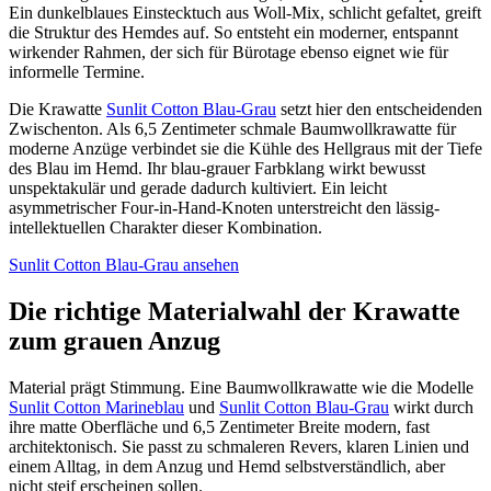
Ein dunkelblaues Einstecktuch aus Woll-Mix, schlicht gefaltet, greift
die Struktur des Hemdes auf. So entsteht ein moderner, entspannt
wirkender Rahmen, der sich für Bürotage ebenso eignet wie für
informelle Termine.
Die Krawatte
Sunlit Cotton Blau-Grau
setzt hier den entscheidenden
Zwischenton. Als 6,5 Zentimeter schmale Baumwollkrawatte für
moderne Anzüge verbindet sie die Kühle des Hellgraus mit der Tiefe
des Blau im Hemd. Ihr blau-grauer Farbklang wirkt bewusst
unspektakulär und gerade dadurch kultiviert. Ein leicht
asymmetrischer Four-in-Hand-Knoten unterstreicht den lässig-
intellektuellen Charakter dieser Kombination.
Sunlit Cotton Blau-Grau ansehen
Die richtige Materialwahl der Krawatte
zum grauen Anzug
Material prägt Stimmung. Eine Baumwollkrawatte wie die Modelle
Sunlit Cotton Marineblau
und
Sunlit Cotton Blau-Grau
wirkt durch
ihre matte Oberfläche und 6,5 Zentimeter Breite modern, fast
architektonisch. Sie passt zu schmaleren Revers, klaren Linien und
einem Alltag, in dem Anzug und Hemd selbstverständlich, aber
nicht steif erscheinen sollen.