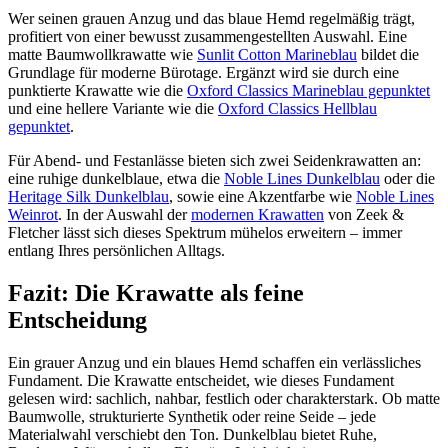
Wer seinen grauen Anzug und das blaue Hemd regelmäßig trägt,
profitiert von einer bewusst zusammengestellten Auswahl. Eine
matte Baumwollkrawatte wie
Sunlit Cotton Marineblau
bildet die
Grundlage für moderne Bürotage. Ergänzt wird sie durch eine
punktierte Krawatte wie die
Oxford Classics Marineblau gepunktet
und eine hellere Variante wie die
Oxford Classics Hellblau
gepunktet
.
Für Abend- und Festanlässe bieten sich zwei Seidenkrawatten an:
eine ruhige dunkelblaue, etwa die
Noble Lines Dunkelblau
oder die
Heritage Silk Dunkelblau
, sowie eine Akzentfarbe wie
Noble Lines
Weinrot
. In der Auswahl der
modernen Krawatten
von Zeek &
Fletcher lässt sich dieses Spektrum mühelos erweitern – immer
entlang Ihres persönlichen Alltags.
Fazit: Die Krawatte als feine
Entscheidung
Ein grauer Anzug und ein blaues Hemd schaffen ein verlässliches
Fundament. Die Krawatte entscheidet, wie dieses Fundament
gelesen wird: sachlich, nahbar, festlich oder charakterstark. Ob matte
Baumwolle, strukturierte Synthetik oder reine Seide – jede
Materialwahl verschiebt den Ton. Dunkelblau bietet Ruhe,