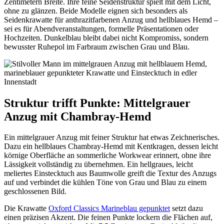
Zentimetern Breite. Ihre feine Seidenstruktur spielt mit dem Licht,
ohne zu glänzen. Beide Modelle eignen sich besonders als
Seidenkrawatte für anthrazitfarbenen Anzug und hellblaues Hemd –
sei es für Abendveranstaltungen, formelle Präsentationen oder
Hochzeiten. Dunkelblau bleibt dabei nicht Kompromiss, sondern
bewusster Ruhepol im Farbraum zwischen Grau und Blau.
Struktur trifft Punkte: Mittelgrauer
Anzug mit Chambray-Hemd
Ein mittelgrauer Anzug mit feiner Struktur hat etwas Zeichnerisches.
Dazu ein hellblaues Chambray-Hemd mit Kentkragen, dessen leicht
körnige Oberfläche an sommerliche Workwear erinnert, ohne ihre
Lässigkeit vollständig zu übernehmen. Ein hellgraues, leicht
meliertes Einstecktuch aus Baumwolle greift die Textur des Anzugs
auf und verbindet die kühlen Töne von Grau und Blau zu einem
geschlossenen Bild.
Die Krawatte
Oxford Classics Marineblau gepunktet
setzt dazu
einen präzisen Akzent. Die feinen Punkte lockern die Flächen auf,