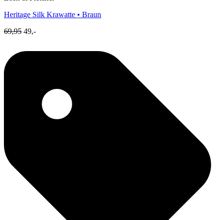
Heritage Silk
Krawatte • Braun
69,95
49,-