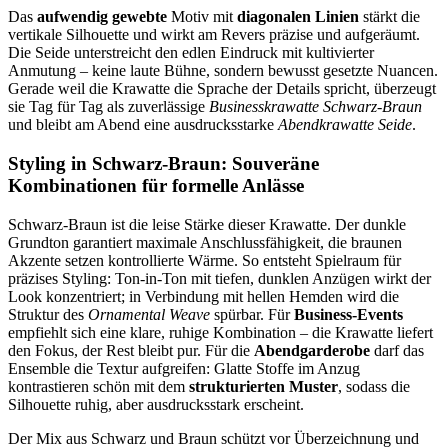
Das
aufwendig gewebte
Motiv mit
diagonalen Linien
stärkt die
vertikale Silhouette und wirkt am Revers präzise und aufgeräumt.
Die Seide unterstreicht den edlen Eindruck mit kultivierter
Anmutung – keine laute Bühne, sondern bewusst gesetzte Nuancen.
Gerade weil die Krawatte die Sprache der Details spricht, überzeugt
sie Tag für Tag als zuverlässige
Businesskrawatte Schwarz-Braun
und bleibt am Abend eine ausdrucksstarke
Abendkrawatte Seide
.
Styling in Schwarz-Braun: Souveräne
Kombinationen für formelle Anlässe
Schwarz-Braun ist die leise Stärke dieser Krawatte. Der dunkle
Grundton garantiert maximale Anschlussfähigkeit, die braunen
Akzente setzen kontrollierte Wärme. So entsteht Spielraum für
präzises Styling: Ton-in-Ton mit tiefen, dunklen Anzügen wirkt der
Look konzentriert; in Verbindung mit hellen Hemden wird die
Struktur des
Ornamental Weave
spürbar. Für
Business-Events
empfiehlt sich eine klare, ruhige Kombination – die Krawatte liefert
den Fokus, der Rest bleibt pur. Für die
Abendgarderobe
darf das
Ensemble die Textur aufgreifen: Glatte Stoffe im Anzug
kontrastieren schön mit dem
strukturierten Muster
, sodass die
Silhouette ruhig, aber ausdrucksstark erscheint.
Der Mix aus Schwarz und Braun schützt vor Überzeichnung und