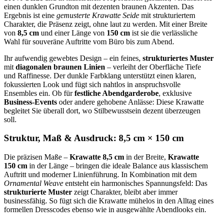
einen dunklen Grundton mit dezenten braunen Akzenten. Das
Ergebnis ist eine
gemusterte Krawatte Seide
mit strukturiertem
Charakter, die Präsenz zeigt, ohne laut zu werden. Mit einer Breite
von
8,5 cm
und einer Länge von
150 cm
ist sie die verlässliche
Wahl für souveräne Auftritte vom Büro bis zum Abend.
Ihr aufwendig gewebtes Design – ein feines,
strukturiertes Muster
mit
diagonalen braunen Linien
– verleiht der Oberfläche Tiefe
und Raffinesse. Der dunkle Farbklang unterstützt einen klaren,
fokussierten Look und fügt sich nahtlos in anspruchsvolle
Ensembles ein. Ob für
festliche Abendgarderobe
, exklusive
Business-Events
oder andere gehobene Anlässe: Diese Krawatte
begleitet Sie überall dort, wo Stilbewusstsein dezent überzeugen
soll.
Struktur, Maß & Ausdruck: 8,5 cm × 150 cm
Die präzisen Maße –
Krawatte 8,5 cm
in der Breite,
Krawatte
150 cm
in der Länge – bringen die ideale Balance aus klassischem
Auftritt und moderner Linienführung. In Kombination mit dem
Ornamental Weave
entsteht ein harmonisches Spannungsfeld: Das
strukturierte Muster
zeigt Charakter, bleibt aber immer
businessfähig. So fügt sich die Krawatte mühelos in den Alltag eines
formellen Dresscodes ebenso wie in ausgewählte Abendlooks ein.