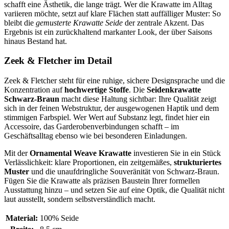
schafft eine Ästhetik, die lange trägt. Wer die Krawatte im Alltag
variieren möchte, setzt auf klare Flächen statt auffälliger Muster: So
bleibt die
gemusterte Krawatte Seide
der zentrale Akzent. Das
Ergebnis ist ein zurückhaltend markanter Look, der über Saisons
hinaus Bestand hat.
Zeek & Fletcher im Detail
Zeek & Fletcher steht für eine ruhige, sichere Designsprache und die
Konzentration auf
hochwertige Stoffe
. Die
Seidenkrawatte
Schwarz-Braun
macht diese Haltung sichtbar: Ihre Qualität zeigt
sich in der feinen Webstruktur, der ausgewogenen Haptik und dem
stimmigen Farbspiel. Wer Wert auf Substanz legt, findet hier ein
Accessoire, das Garderobenverbindungen schafft – im
Geschäftsalltag ebenso wie bei besonderen Einladungen.
Mit der
Ornamental Weave Krawatte
investieren Sie in ein Stück
Verlässlichkeit: klare Proportionen, ein zeitgemäßes,
strukturiertes
Muster
und die unaufdringliche Souveränität von Schwarz-Braun.
Fügen Sie die Krawatte als präzisen Baustein Ihrer formellen
Ausstattung hinzu – und setzen Sie auf eine Optik, die Qualität nicht
laut ausstellt, sondern selbstverständlich macht.
Material:
100% Seide