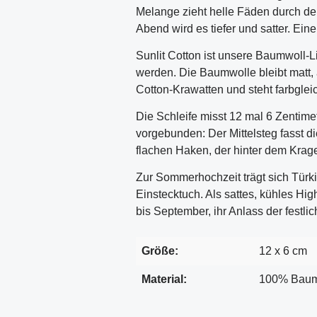
Melange zieht helle Fäden durch den
Abend wird es tiefer und satter. Ei
Sunlit Cotton ist unsere Baumwoll-Li
werden. Die Baumwolle bleibt matt, 
Cotton-Krawatten und steht farbglei
Die Schleife misst 12 mal 6 Zentime
vorgebunden: Der Mittelsteg fasst d
flachen Haken, der hinter dem Krag
Zur Sommerhochzeit trägt sich Tür
Einstecktuch. Als sattes, kühles Hig
bis September, ihr Anlass der festli
Größe:
12 x 6 cm
Material:
100% Baum