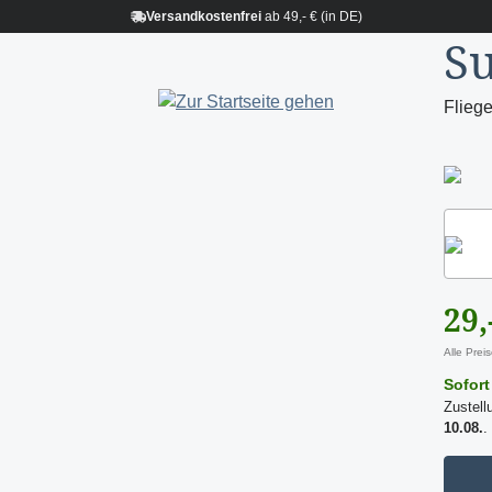
Versandkostenfrei
ab 49,- € (in DE)
Su
Fliege
B
T
29,
Alle Prei
Sofort
Zustell
10.08.
.