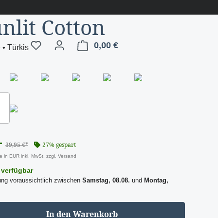
nlit Cotton
0,00 €
Warenkorb enthält 0 Positi
 • Türkis
lau-Grau
Eismint
Marineblau
Mintgrün
Mokkabraun
Schwarz
ürkis
Weinrot
-
39,95 €*
27% gespart
se in EUR inkl. MwSt. zzgl. Versand
 verfügbar
ung voraussichtlich zwischen
Samstag, 08.08.
und
Montag,
In den Warenkorb