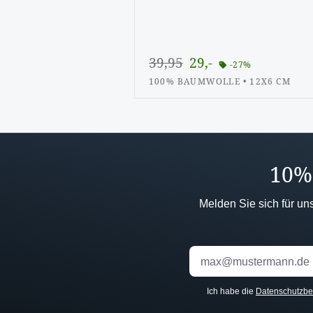
39,95
29,-
-27%
100% BAUMWOLLE • 12X6 CM
10% 
Melden Sie sich für un
Ich habe die
Datenschutzb