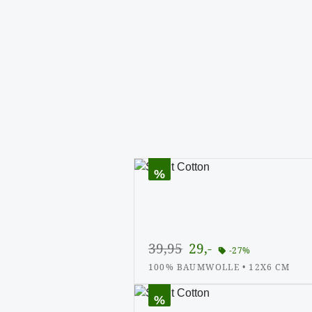
%
Rabatt
39,95
29,-
-27%
100% BAUMWOLLE • 12X6 CM
%
Rabatt