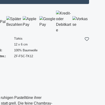
Türkis
12 x 6 cm
l:
100% Baumwolle
nr.:
ZF-FSC-TK12
 ruhigen Pastelltöne ihrer
statt grell. Die feine Chambray-